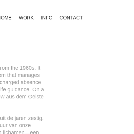
HOME
WORK
INFO
CONTACT
from the 1960s. It
stem that manages
y charged absence
life guidance. On a
now aus dem Geiste
uit de jaren zestig.
ctuur van onze
den lichamen—een