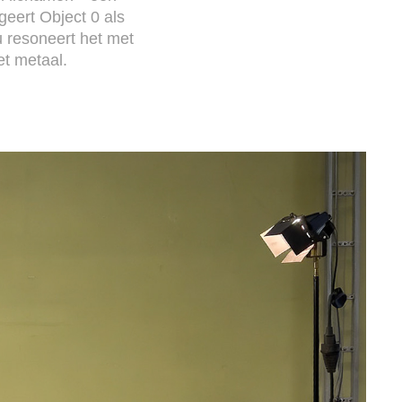
geert Object 0 als
 resoneert het met