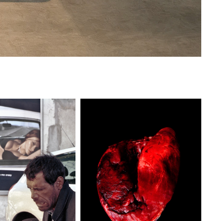
A      2000-2025
MEIN ANGST  THE HEART