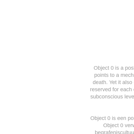
Object 0 is a pos
points to a mech
death. Yet it al
reserved for each 
subconscious leve
Object 0 is een pos
Object 0 verw
begrafeniscultu